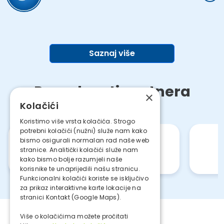
Saznaj više
Pogodnosti partnera
×
Kolačići
Koristimo više vrsta kolačića. Strogo
potrebni kolačići (nužni) služe nam kako
bismo osigurali normalan rad naše web
stranice. Analitički kolačići služe nam
kako bismo bolje razumjeli naše
korisnike te unaprijedili našu stranicu.
Funkcionalni kolačići koriste se isključivo
za prikaz interaktivne karte lokacije na
stranici Kontakt (Google Maps).
Više o kolačićima možete pročitati