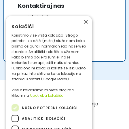
Kontaktiraj nas
Info telefon
×
072 000 110
Kolačići
Koristimo više vrsta kolačića. Strogo
Pošalji nam e-mail
potrebni kolačići (nužni) služe nam kako
info@multipluscard.hr
bismo osigurali normalan rad naše web
stranice. Analitički kolačići služe nam
kako bismo bolje razumjeli naše
korisnike te unaprijedili našu stranicu.
Funkcionalni kolačići koriste se isključivo
za prikaz interaktivne karte lokacije na
stranici Kontakt (Google Maps).
Više o kolačićima možete pročitati
klikom na
Upotreba kolačića
O Programu
Česta pitanja
NUŽNO POTREBNI KOLAČIĆI
Pravila programa
Dječji klub
Kontakt
Partneri
ANALITIČKI KOLAČIĆI