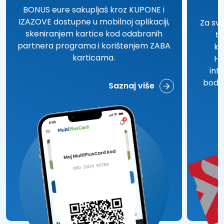
BONUS eure sakupljaš kroz KUPONE i
IZAZOVE dostupne u mobilnoj aplikaciji,
Za sv
skeniranjem kartice kod odabranih
te
partnera programa i korištenjem ZABA
kr
karticama.
Hr
inte
bodov
Saznaj više