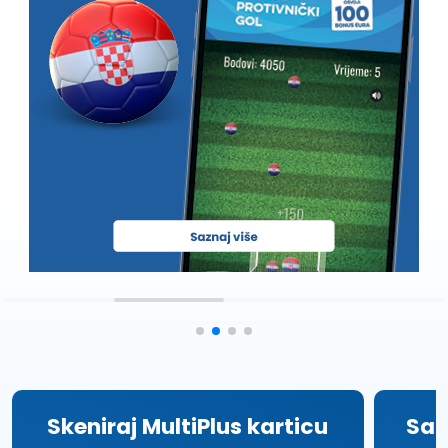
Skeniraj MultiPlus karticu
Sak